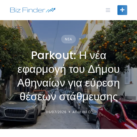
Skip
to
content
ΝΈΑ
Parkout: Η νέα
εφαρμογή του Δήμου
Αθηναίων για εύρεση
θέσεων στάθμευσης
06/07/2026
ΑΠΌ INFO