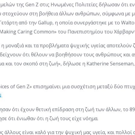
μελών της Gen Z στις Ηνωμένες Πολιτείες δήλωσαν ότι εν
ου στοχεύουν στη βοήθεια άλλων ανθρώπων, σύμφωνα με μ
ετάρτη από την Gallup, η οποία συνεργάστηκε με το Walto
«Making Caring Common» του Πανεπιστημίου του Χάρβαρντ
 η μοναξιά και τα προβλήματα ψυχικής υγείας αποτελούν ζ
α δείχνουν ότι θέλουν να βοηθήσουν τους ανθρώπους και α
μα και τον σκοπό στη ζωή», δήλωσε η Katherine Senseman
oices of Gen Z» επισημαίνει μια συσχέτιση μεταξύ δύο πτυ
.
σαν ότι έχουν θετική επίδραση στη ζωή των άλλων, το 
ε ότι ένιωθαν ότι η ζωή τους είχε νόημα.
 άλλους είναι καλό για την ψυχική μας υγεία, και πολλοί 