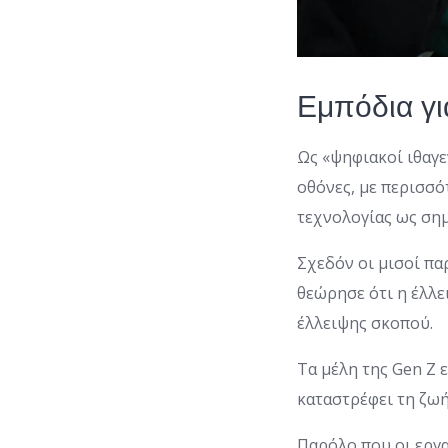
Εμπόδια γι
Ως «ψηφιακοί ιθαγε
οθόνες, με περισσ
τεχνολογίας ως σημ
Σχεδόν οι μισοί πα
θεώρησε ότι η έλλ
έλλειψης σκοπού.
Τα μέλη της Gen Z 
καταστρέφει τη ζω
Παρόλο που οι εργ