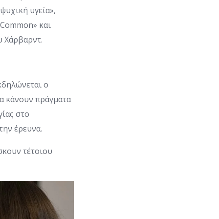
 ψυχική υγεία»,
g Common» και
υ Χάρβαρντ.
κδηλώνεται ο
να κάνουν πράγματα
γίας στο
την έρευνα.
ίσκουν τέτοιου