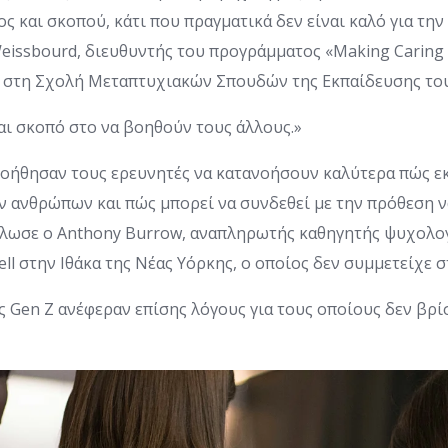
ς και σκοπού, κάτι που πραγματικά δεν είναι καλό για την
Weissbourd, διευθυντής του προγράμματος «Making Carin
 στη Σχολή Μεταπτυχιακών Σπουδών της Εκπαίδευσης το
αι σκοπό στο να βοηθούν τους άλλους.»
βοήθησαν τους ερευνητές να κατανοήσουν καλύτερα πώς ε
ν ανθρώπων και πώς μπορεί να συνδεθεί με την πρόθεση 
δήλωσε ο Anthony Burrow, αναπληρωτής καθηγητής ψυχολο
ll στην Ιθάκα της Νέας Υόρκης, ο οποίος δεν συμμετείχε σ
ς Gen Z ανέφεραν επίσης λόγους για τους οποίους δεν βρ