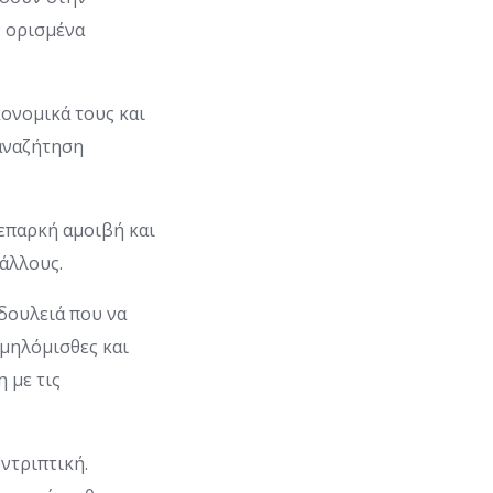
ν ορισμένα
κονομικά τους και
αναζήτηση
 επαρκή αμοιβή και
 άλλους.
δουλειά που να
αμηλόμισθες και
 με τις
υντριπτική.