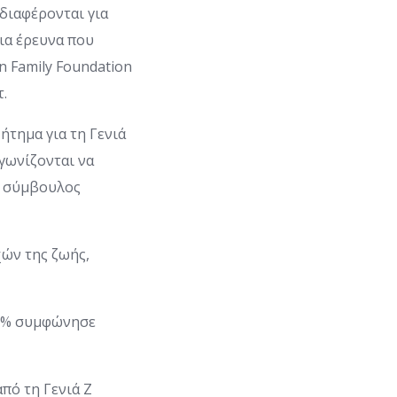
διαφέρονται για
ια έρευνα που
n Family Foundation
.
ήτημα για τη Γενιά
γωνίζονται να
, σύμβουλος
χών της ζωής,
89% συμφώνησε
από τη Γενιά Ζ