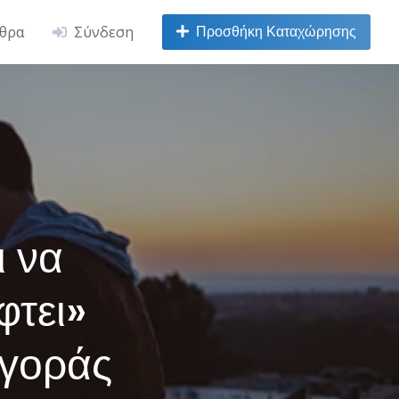
Προσθήκη Καταχώρησης
ρθρα
Σύνδεση
ι να
φτει»
αγοράς