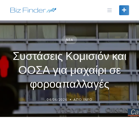
Skip
to
content
ΝΈΑ
Συστάσεις Κομισιόν και
ΟΟΣΑ για μαχαίρι σε
φοροαπαλλαγές
04/06/2026
ΑΠΌ INFO