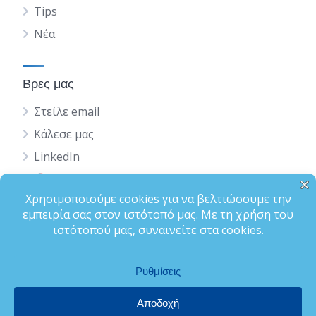
Tips
Νέα
Βρες μας
Στείλε email
Κάλεσε μας
LinkedIn
English
Status
Terms of Use
Privacy Policy
Ολοκλήρωση Προφίλ
Bizfinder is a Brand by Osolvo Ltd