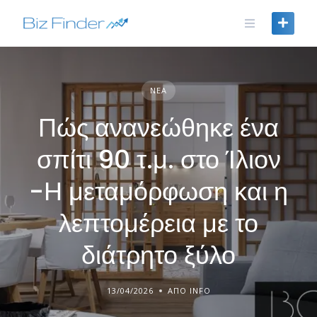
Skip
to
content
ΝΈΑ
Πώς ανανεώθηκε ένα
σπίτι 90 τ.μ. στο Ίλιον
-Η μεταμόρφωση και η
λεπτομέρεια με το
διάτρητο ξύλο
13/04/2026
ΑΠΌ INFO