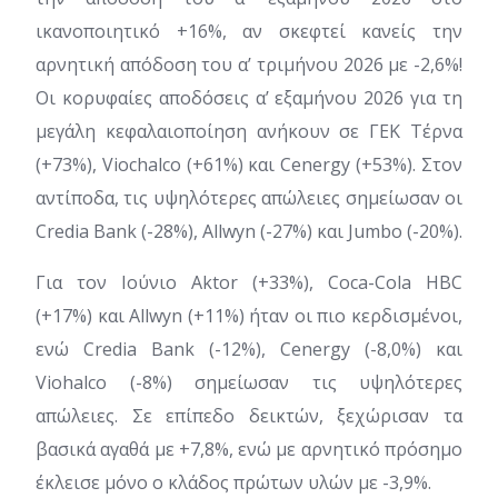
ικανοποιητικό +16%, αν σκεφτεί κανείς την
αρνητική απόδοση του α’ τριμήνου 2026 με -2,6%!
Οι κορυφαίες αποδόσεις α’ εξαμήνου 2026 για τη
μεγάλη κεφαλαιοποίηση ανήκουν σε ΓΕΚ Τέρνα
(+73%), Viochalco (+61%) και Cenergy (+53%). Στον
αντίποδα, τις υψηλότερες απώλειες σημείωσαν οι
Credia Bank (-28%), Allwyn (-27%) και Jumbo (-20%).
Για τον Ιούνιο Aktor (+33%), Coca-Cola HBC
(+17%) και Allwyn (+11%) ήταν οι πιο κερδισμένοι,
ενώ Credia Bank (-12%), Cenergy (-8,0%) και
Viohalco (-8%) σημείωσαν τις υψηλότερες
απώλειες. Σε επίπεδο δεικτών, ξεχώρισαν τα
βασικά αγαθά με +7,8%, ενώ με αρνητικό πρόσημο
έκλεισε μόνο ο κλάδος πρώτων υλών με -3,9%.