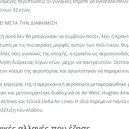
ισμένες περιπτώσεις οι γυναίκες έπρεπε να εγκαταλείπουν
α των 32 ετών.
ΖΕΙ ΜΕΤΑ ΤΗΝ ΔΙΑΦΗΜΙΣΗ
ή αυτά δεν θα μπορούσαν να συμβούν ποτέ», λέει η Κράντα
τωπη με τις πιο ακραίες μορφές αυτών των πολιτικών, θυ
ολλές νέες γυναίκες της εποχής, η εργασία ως αεροσυνοδ
ηση διάρκειας λίγων ετών, μέχρι να παντρευτούν. Ωστόσο
τον κόσμο της αεροπορίας και αγωνίστηκαν να παραμείνου
ης καριέρας της η αμερικανική αεροπορία μεταμορφώθηκε ρι
ηκε και μετονομάστηκε διαδοχικά σε Air West, Hughes Airw
Airlines και τελικά Delta Air Lines. Η ίδια παρέμεινε πάντα 
ξέλιξη του κλάδου.
γικές αλλαγές που έζησε