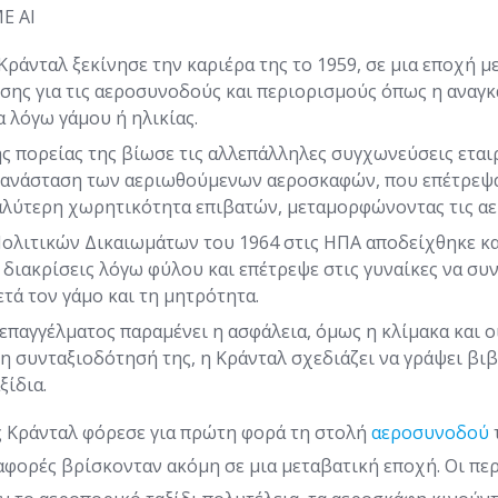
Ε ΑΙ
Κράνταλ ξεκίνησε την καριέρα της το 1959, σε μια εποχή 
ισης για τις αεροσυνοδούς και περιορισμούς όπως η ανα
α λόγω γάμου ή ηλικίας.
ης πορείας της βίωσε τις αλλεπάλληλες συγχωνεύσεις εται
πανάσταση των αεριωθούμενων αεροσκαφών, που επέτρεψ
γαλύτερη χωρητικότητα επιβατών, μεταμορφώνοντας τις α
ολιτικών Δικαιωμάτων του 1964 στις ΗΠΑ αποδείχθηκε κ
 διακρίσεις λόγω φύλου και επέτρεψε στις γυναίκες να συ
ετά τον γάμο και τη μητρότητα.
επαγγέλματος παραμένει η ασφάλεια, όμως η κλίμακα και ο
τη συνταξιοδότησή της, η Κράνταλ σχεδιάζει να γράψει βιβ
ξίδια.
ς Κράνταλ φόρεσε για πρώτη φορά τη στολή
αεροσυνοδού
αφορές βρίσκονταν ακόμη σε μια μεταβατική εποχή. Οι πε