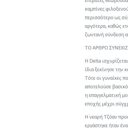
επιβάτες θεωρούσαν
καμπίνες φιλοξενο
περισσότερο ως σύμ
αργότερα, καθώς ετο
ζωντανή σύνδεση α
ΤΟ ΑΡΘΡΟ ΣΥΝΕΧΙ
Η Delta ισχυρίζετα
ίδια ξεκίνησε την κ
Τότε οι γυναίκες π
αποτελούσε βασικό
η επαγγελματική μο
εποχής μέχρι σύγχρο
Η νεαρή Τζόαν προσ
εργάστηκε ήταν ένα