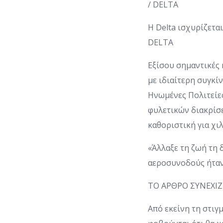
Η Delta ισχυρίζετα
DELTA
Εξίσου σημαντικές 
με ιδιαίτερη συγκί
Ηνωμένες Πολιτείες
φυλετικών διακρίσ
καθοριστική για χι
«Άλλαξε τη ζωή τη δ
αεροσυνοδούς ήταν 
ΤΟ ΑΡΘΡΟ ΣΥΝΕΧΙ
Από εκείνη τη στιγ