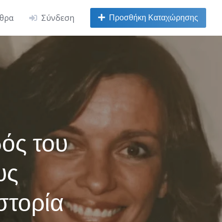
Προσθήκη Καταχώρησης
ρθρα
Σύνδεση
ός του
υς
στορία