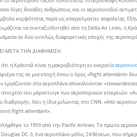
 το αεροπορικό ταξίδι πολυτέλεια, τα αεροσκάφη κινούντα
ύσαν λίγες δεκάδες ανθρώπους και οι αεροσυνοδοί αντιμε
βολα κομψότητας παρά ως επαγγελματίες ασφαλείας. Εξήν
ιμάζεται να συνταξιοδοτηθεί από τη Delta Air Lines, η Κρ
νάμεσα σε δύο εντελώς διαφορετικές εποχές της αεροπορί
ΖΕΙ ΜΕΤΑ ΤΗΝ ΔΙΑΦΗΜΙΣΗ
ι ότι η Κράνταλ είναι η μακροβιότερη εν ενεργεία
αεροσυν
αριέρα της σε μια εποχή όπου ο όρος «flight attendant» δ
ου εργάζονταν στα αεροπλάνα αποκαλούνταν «stewardesses»
 στοιχείο του μάρκετινγκ των αεροπορικών εταιρειών. «Α
υ διαδρομή», λέει η ίδια μιλώντας στο CNN. «Από αεροσυν
νη flight attendant».
λήφθηκε το 1959 από την Pacific Airlines. Το πρώτο αερο
 Douglas DC-3, ένα αεροπλάνο μόλις 24 θέσεων, που σήμε