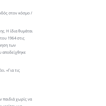
οδός στον κόσμο /
ης. Η ίδια θυμάται
του 1964 στις
έμηση των
υ αποδείχθηκε
ι. «Για τις
ν παιδιά χωρίς να