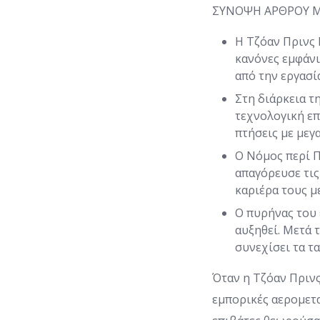
ΣΥΝΟΨΗ ΑΡΘΡΟΥ Μ
Η Τζόαν Πρινς 
κανόνες εμφάν
από την εργασί
Στη διάρκεια τ
τεχνολογική ε
πτήσεις με με
Ο Νόμος περί Π
απαγόρευσε τις
καριέρα τους μ
Ο πυρήνας του 
αυξηθεί. Μετά 
συνεχίσει τα τα
Όταν η Τζόαν Πριν
εμπορικές αερομετ