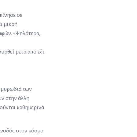
κίνησε σε
ι μικρή
αφών. «Ψηλότερα,
υρθεί μετά από έξι
η μυρωδιά των
ών στην άλλη
ιούνται καθημερινά