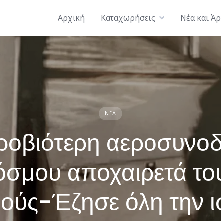
Αρχική
Καταχωρήσεις
Νέα και Ά
ΝΈΑ
ροβιότερη αεροσυνοδ
όσμου αποχαιρετά το
ούς-Έζησε όλη την ι