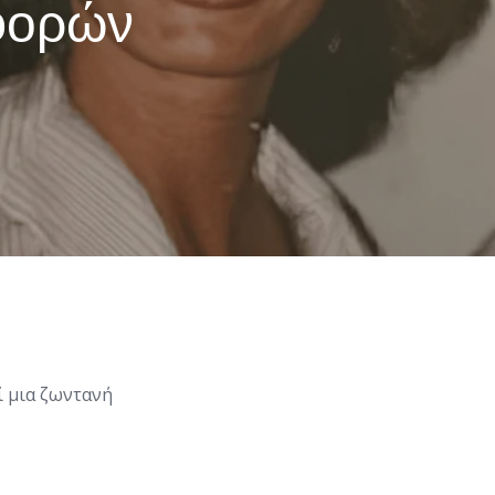
φορών
ί μια ζωντανή