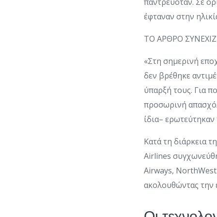
παντρευόταν. Σε ορ
έφταναν στην ηλικί
ΤΟ ΑΡΘΡΟ ΣΥΝΕΧΙ
«Στη σημερινή εποχ
δεν βρέθηκε αντιμέ
ύπαρξή τους. Για π
προσωρινή απασχόλ
ίδια– ερωτεύτηκαν 
Κατά τη διάρκεια τ
Airlines συγχωνεύθ
Airways, NorthWest 
ακολουθώντας την ε
Οι τεχνολο