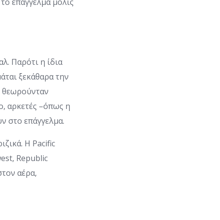
 το επάγγελμα μόλις
λ. Παρότι η ίδια
μάται ξεκάθαρα την
ός θεωρούνταν
, αρκετές –όπως η
ν στο επάγγελμα.
ζικά. Η Pacific
est, Republic
στον αέρα,