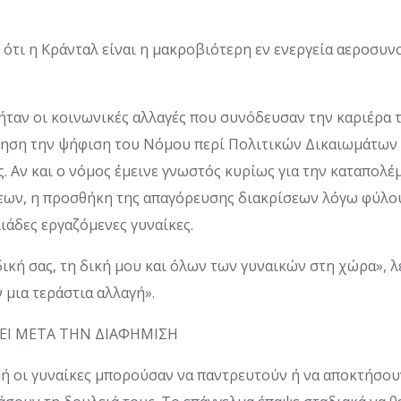
ι ότι η Κράνταλ είναι η μακροβιότερη εν ενεργεία αεροσυν
ήταν οι κοινωνικές αλλαγές που συνόδευσαν την καριέρα τ
νηση την ψήφιση του Νόμου περί Πολιτικών Δικαιωμάτων 
. Αν και ο νόμος έμεινε γνωστός κυρίως για την καταπολ
εων, η προσθήκη της απαγόρευσης διακρίσεων λόγω φύλο
λιάδες εργαζόμενες γυναίκες.
ική σας, τη δική μου και όλων των γυναικών στη χώρα», λέε
μια τεράστια αλλαγή».
ΖΕΙ ΜΕΤΑ ΤΗΝ ΔΙΑΦΗΜΙΣΗ
μή οι γυναίκες μπορούσαν να παντρευτούν ή να αποκτήσου