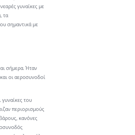
 νεαρές γυναίκες με
, τα
ου σημαντικά με
ται σήμερα. Ήταν
 και οι αεροσυνοδοί
 γυναίκες του
πιζαν περιορισμούς
βάρους, κανόνες
ροσυνοδός