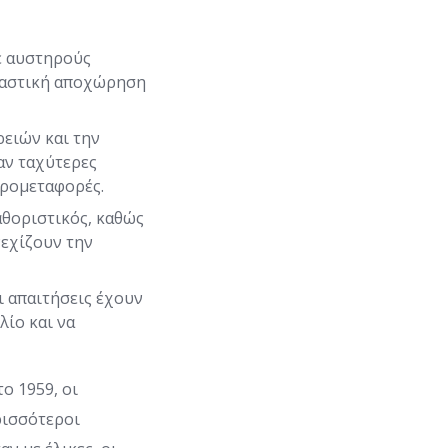
με αυστηρούς
γκαστική αποχώρηση
ρειών και την
αν ταχύτερες
ερομεταφορές.
αθοριστικός, καθώς
νεχίζουν την
ι απαιτήσεις έχουν
λίο και να
το 1959, οι
ρισσότεροι