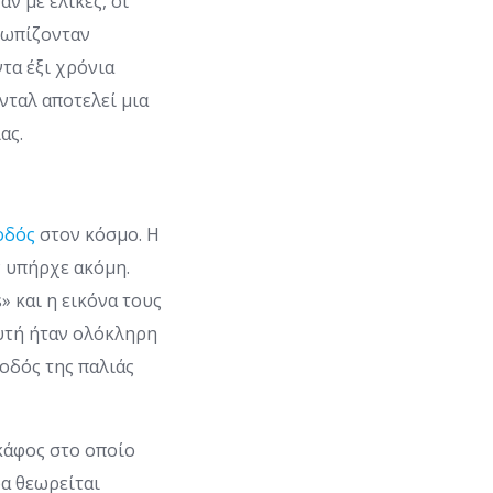
ν με έλικες, οι
τωπίζονταν
τα έξι χρόνια
άνταλ αποτελεί μια
ας.
οδός
στον κόσμο. Η
εν υπήρχε ακόμη.
 και η εικόνα τους
υτή ήταν ολόκληρη
οδός της παλιάς
σκάφος στο οποίο
ρα θεωρείται