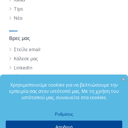
Tips
Νέα
Βρες μας
Στείλε email
Κάλεσε μας
LinkedIn
English
Status
Terms of Use
Privacy Policy
Ολοκλήρωση Προφίλ
Bizfinder is a Brand by Osolvo Ltd