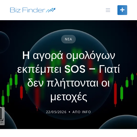
Skip
to
content
ΝΈΑ
H αγορά ομολόγων
εκπέμπει SOS – Γιατί
δεν πλήττονται οι
μετοχές
22/05/2026
ΑΠΌ INFO