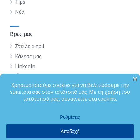
Tips
Νέα
Βρες μας
Στείλε email
Κάλεσε μας
LinkedIn
English
Status
Terms of Use
Privacy Policy
Ολοκλήρωση Προφίλ
Bizfinder is a Brand by Osolvo Ltd