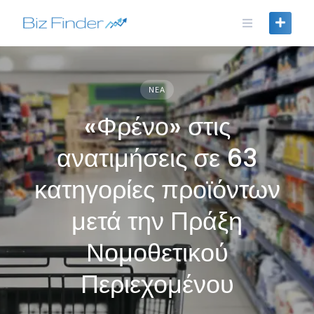
Skip
to
content
ΝΈΑ
«Φρένο» στις
ανατιμήσεις σε 63
κατηγορίες προϊόντων
μετά την Πράξη
Νομοθετικού
Περιεχομένου