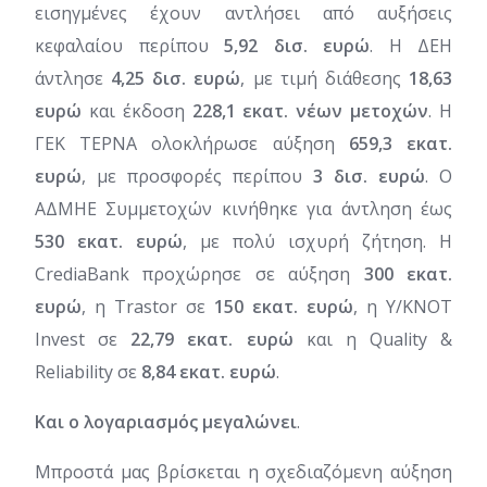
εισηγμένες έχουν αντλήσει από αυξήσεις
κεφαλαίου περίπου
5,92 δισ. ευρώ
. Η ΔΕΗ
άντλησε
4,25 δισ. ευρώ
, με τιμή διάθεσης
18,63
ευρώ
και έκδοση
228,1 εκατ. νέων μετοχών
. Η
ΓΕΚ ΤΕΡΝΑ ολοκλήρωσε αύξηση
659,3 εκατ.
ευρώ
, με προσφορές περίπου
3 δισ. ευρώ
. Ο
ΑΔΜΗΕ Συμμετοχών κινήθηκε για άντληση έως
530 εκατ. ευρώ
, με πολύ ισχυρή ζήτηση. Η
CrediaBank προχώρησε σε αύξηση
300 εκατ.
ευρώ
, η Trastor σε
150 εκατ. ευρώ
, η Y/KNOT
Invest σε
22,79 εκατ. ευρώ
και η Quality &
Reliability σε
8,84 εκατ. ευρώ
.
Και ο λογαριασμός μεγαλώνει
.
Μπροστά μας βρίσκεται η σχεδιαζόμενη αύξηση