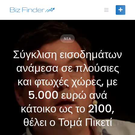
Skip
to
content
ΝΈΑ
Σύγκλιση εισοδημάτων
ανάμεσα σε πλούσιες
και φτωχές χώρες, με
5.000 ευρώ ανά
κάτοικο ως το 2100,
θέλει ο Τομά Πικετί