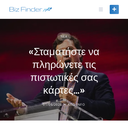
Skip
to
content
ΝΈΑ
«Σταματήστε να
πληρώνετε τις
πιστωτικές σας
κάρτες…»
01/06/2026
ΑΠΌ INFO