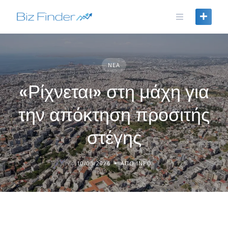
Skip
to
content
ΝΈΑ
«Ρίχνεται» στη μάχη για
την απόκτηση προσιτής
στέγης
10/05/2026
ΑΠΌ INFO