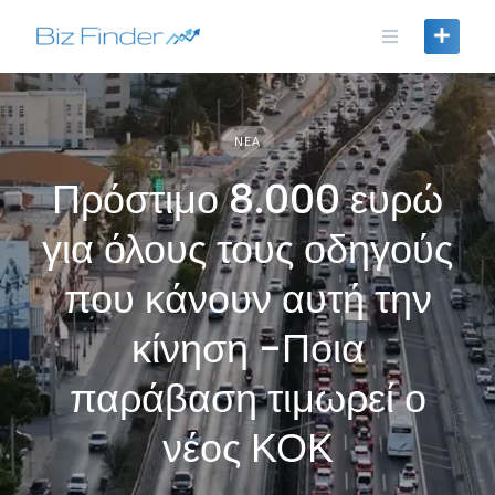
Skip
to
content
ΝΈΑ
Πρόστιμο 8.000 ευρώ
για όλους τους οδηγούς
που κάνουν αυτή την
κίνηση -Ποια
παράβαση τιμωρεί ο
νέος ΚΟΚ