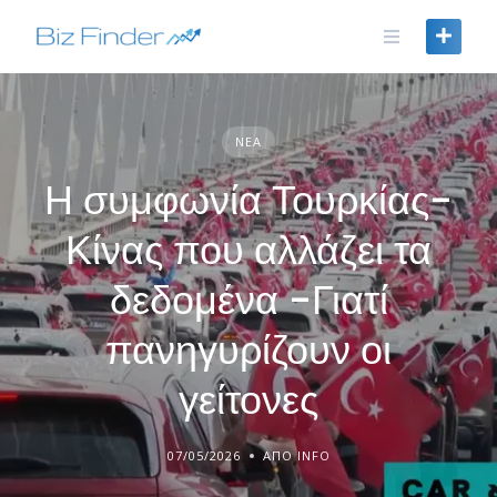
Skip
to
content
ΝΈΑ
Η συμφωνία Τουρκίας-
Κίνας που αλλάζει τα
δεδομένα -Γιατί
πανηγυρίζουν οι
γείτονες
07/05/2026
ΑΠΌ INFO