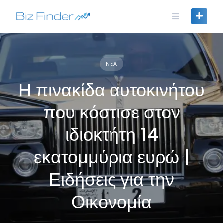
Skip
to
content
ΝΈΑ
Η πινακίδα αυτοκινήτου
που κόστισε στον
ιδιοκτήτη 14
εκατομμύρια ευρώ |
Ειδήσεις για την
Οικονομία