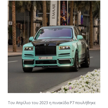
Τον Απρίλιο του 2023 η πινακίδα Ρ7 πουλήθηκε