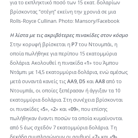
για το εκπληκτικό ποσό των 15 εκατ. δολαρίων
βρίσκοντας “στέγη” εκείνη την χρονιά σε μια
Rolls-Royce Cullinan. Photo: Mansory/Facebook
Η λίστα με τις ακριβότερες πινακίδες στον κόσμο
Στην κορυφή βρίσκεται η
P7
του Ντουμπάι, η
οποία πωλήθηκε για περίπου 15 εκατομμύρια
δολάρια. Ακολουθεί η πινακίδα «
1
» του Άμπου
Ντάμπι με 14,5 εκατομμύρια δολάρια, ενώ αμέσως
μετά συναντά κανείς τις
AA9, D5
και
AA8
από το
Ντουμπάι, οι οποίες ξεπέρασαν ή άγγιξαν τα 10
εκατομμύρια δολάρια. Στη συνέχεια βρίσκονται
οι πινακίδες «
5
», «
2
» και «
09
», που επίσης
πωλήθηκαν έναντι ποσών τα οποία κυμαίνονται
από 5 έως σχεδόν 7 εκατομμύρια δολάρια. Τη
δεκάδα συμπληρώνουν οι αριθμοί «
7
» και «
9
»,