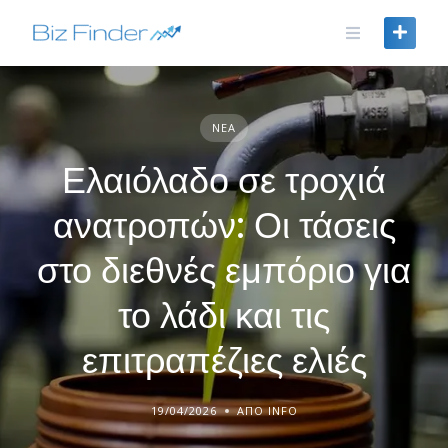
Skip
to
content
ΝΈΑ
Ελαιόλαδο σε τροχιά
ανατροπών: Οι τάσεις
στο διεθνές εμπόριο για
το λάδι και τις
επιτραπέζιες ελιές
19/04/2026
ΑΠΌ INFO