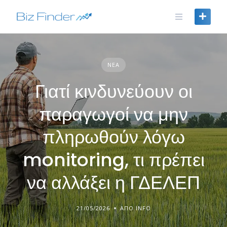
Skip
to
content
ΝΈΑ
Γιατί κινδυνεύουν οι
παραγωγοί να μην
πληρωθούν λόγω
monitoring, τι πρέπει
να αλλάξει η ΓΔΕΛΕΠ
21/05/2026
ΑΠΌ INFO