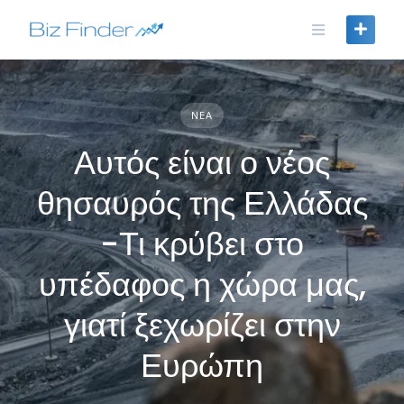
Skip
to
content
ΝΈΑ
Αυτός είναι ο νέος
θησαυρός της Ελλάδας
-Τι κρύβει στο
υπέδαφος η χώρα μας,
γιατί ξεχωρίζει στην
Ευρώπη