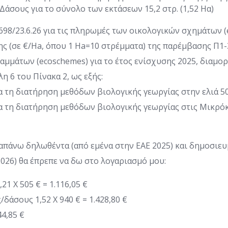
Δάσους για το σύνολο των εκτάσεων 15,2 στρ. (1,52 Ηα)
98/23.6.26 για τις πληρωμές των οικολογικών σχημάτων (
ης (σε €/Ha, όπου 1 Ha=10 στρέμματα) της παρέμβασης Π1-
αμμάτων (ecoschemes) για το έτος ενίσχυσης 2025, διαμο
η 6 του Πίνακα 2, ως εξής:
α τη διατήρηση μεθόδων βιολογικής γεωργίας στην ελιά 5
ια τη διατήρηση μεθόδων βιολογικής γεωργίας στις Μικρό
απάνω δηλωθέντα (από εμένα στην ΕΑΕ 2025) και δημοσιευ
2026) θα έπρεπε να δω στο λογαριασμό μου:
21 Χ 505 € = 1.116,05 €
/δάσους 1,52 Χ 940 € = 1.428,80 €
44,85 €