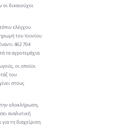
ν οι δικαιούχοι
τόπιν ελέγχου
ληρωμή του Ιουνίου
ναντι 462.704
τά τα αγροτεμάχια.
γούς, οι οποίοι
ρτάζ του
γίνει στους
ε την ολοκλήρωση,
ήσει αναλυτική
 για τη διαχείριση