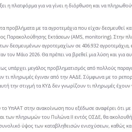
ξει η πλατφόρμα για να γίνει η διόρθωση και να πληρωθού
τα προβλήματα με τα αγροτεμάχια που είχαν δεσμευθεί κα
ος Παρακολούθησης Εκτάσεων (AMS, monitoring). Στην π
των δεσμευμένων αγροτεμαχίων σε 406.932 αγροτεμάχια, έ
αν τον Μάιο 2026. Θα πρέπει να βρεθεί μια λύση και για αυ
ντως υπάρχει μεγάλος προβληματισμός από πολλούς παραγω
ν τι πληρωμές έγιναν από την ΑΑΔΕ. Σύμφωνα με το ρεπο
υτή την στιγμή τα ΚΥΔ δεν γνωρίζουν τι πληρωμές έχουν 
υ το ΥπΑΑΤ στην ανακοίνωση που εξέδωσε αναφέρει ότι μ
 και των πληρωμών του Πυλώνα ΙΙ εντός ΟΣΔΕ, θα ακολουθ
συνολικό ύψος των καταβληθεισών ενισχύσεων, καθώς και