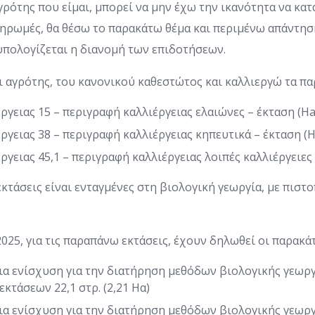
γρότης που είμαι, μπορεί να μην έχω την ικανότητα να κα
ληρωμές, θα θέσω το παρακάτω θέμα και περιμένω απάντη
υπολογίζεται η διανομή των επιδοτήσεων.
 αγρότης, του κανονικού καθεστώτος και καλλιεργώ τα π
ργειας 15 – περιγραφή καλλιέργειας ελαιώνες – έκταση (Ha
ργειας 38 – περιγραφή καλλιέργειας κηπευτικά – έκταση (H
γειας 45,1 – περιγραφή καλλιέργειας λοιπές καλλιέργειες 
κτάσεις είναι ενταγμένες στη βιολογική γεωργία, με πιστ
25, για τις παραπάνω εκτάσεις, έχουν δηλωθεί οι παρακά
ια ενίσχυση για την διατήρηση μεθόδων βιολογικής γεωργί
κτάσεων 22,1 στρ. (2,21 Ηα)
ια ενίσχυση για την διατήρηση μεθόδων βιολογικής γεωργ