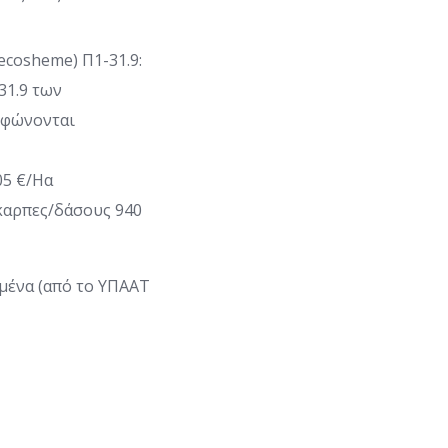
ecosheme) Π1-31.9:
31.9 των
ρφώνονται
05 €/Ηα
καρπες/δάσους 940
μένα (από το ΥΠΑΑΤ