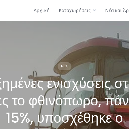
Αρχική
Καταχωρήσεις
Νέα και Ά
ΝΈΑ
ημένες ενισχύσεις σ
ες το φθινόπωρο, πά
15%, υποσχέθηκε ο