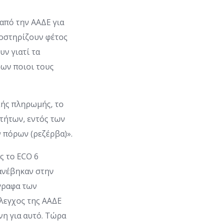
από την ΑΑΔΕ για
ποστηρίζουν φέτος
ν γιατί τα
χων ποιοι τους
κής πληρωμής, το
τήτων, εντός των
 πόρων (ρεζέρβα)».
ς το ECO 6
 ανέβηκαν στην
γραφα των
έλεγχος της ΑΑΔΕ
νη για αυτό. Τώρα