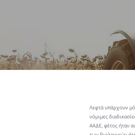
Λεφτά υπάρχουν μό
νόμιμες διαδικασί
ΑΑΔΕ, φέτος ήταν α
των βιολογικών ήτ