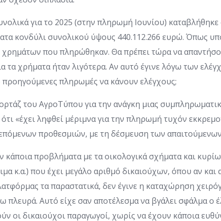
νολικά για το 2025 (στην πληρωμή Ιουνίου) καταβλήθηκε 
ματα κονδύλι συνολικού ύψους 440.112.266 ευρώ. Όπως υ
 χρημάτων που πληρώθηκαν. Θα πρέπει τώρα να απαντήσου
 τα χρήματα ήταν λιγότερα. Αν αυτό έγινε λόγω των ελέγ
ο προηγούμενες πληρωμές να κάνουν ελέγχους;
ορτάζ του ΑγροΤύπου για την ανάγκη μιας συμπληρωματι
ότι «έχει ληφθεί μέριμνα για την πληρωμή τυχόν εκκρεμο
επόμενων προθεσμιών, με τη δέσμευση των απαιτούμενων
 κάποια προβλήματα με τα οικολογικά σχήματα και κυρίω
ιμα κ.α.) που έχει μεγάλο αριθμό δικαιούχων, όπου αν και
λατφόρμας τα παραστατικά, δεν έγινε η καταχώρηση χειρό
ω πλευρά. Αυτό είχε σαν αποτέλεσμα να βγάλει σφάλμα ο 
ύν οι δικαιούχοι παραγωγοί, χωρίς να έχουν κάποια ευθύ