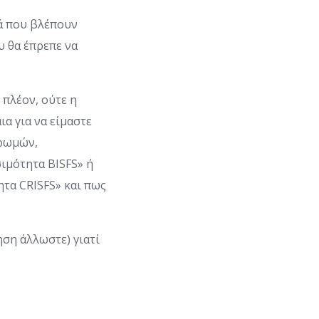
σά που βλέπουν
υ θα έπρεπε να
 πλέον, ούτε η
α για να είμαστε
ηρωμών,
σιμότητα BISFS» ή
τα CRISFS» και πως
ηση άλλωστε) γιατί