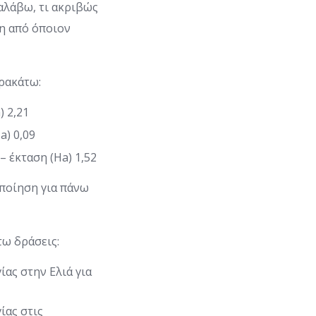
ταλάβω, τι ακριβώς
ση από όποιον
αρακάτω:
) 2,21
a) 0,09
– έκταση (Ha) 1,52
οποίηση για πάνω
τω δράσεις:
ας στην Ελιά για
ίας στις