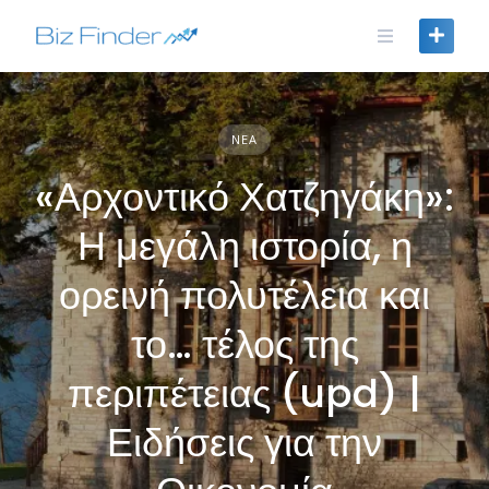
Skip
to
content
ΝΈΑ
«Αρχοντικό Χατζηγάκη»:
Η μεγάλη ιστορία, η
ορεινή πολυτέλεια και
το… τέλος της
περιπέτειας (upd) |
Ειδήσεις για την