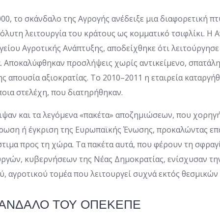
000, το σκάνδαλο της Αγρογής ανέδειξε μια διαφορετική πτ
πόλυτη λειτουργία του κράτους ως κομματικό τσιφλίκι. Η 
γείου Αγροτικής Ανάπτυξης, αποδείχθηκε ότι λειτούργησε
α. Αποκαλύφθηκαν προσλήψεις χωρίς αντικείμενο, σπατάλ
ς απουσία αξιοκρατίας. Το 2010–2011 η εταιρεία καταργήθ
οια στελέχη, που διατηρήθηκαν.
ειψαν και τα λεγόμενα «πακέτα» αποζημιώσεων, που χορηγ
ρωση ή έγκριση της Ευρωπαϊκής Ένωσης, προκαλώντας επ
στιμα προς τη χώρα. Τα πακέτα αυτά, που φέρουν τη σφραγ
ργών, κυβερνήσεων της Νέας Δημοκρατίας, ενίσχυσαν την
ύ, αγροτικού τομέα που λειτουργεί συχνά εκτός θεσμικών
ΚΑΝΔΑΛΟ ΤΟΥ ΟΠΕΚΕΠΕ