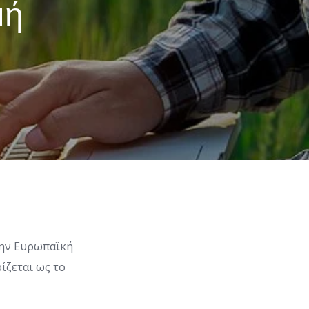
μή
την Ευρωπαϊκή
ίζεται ως το