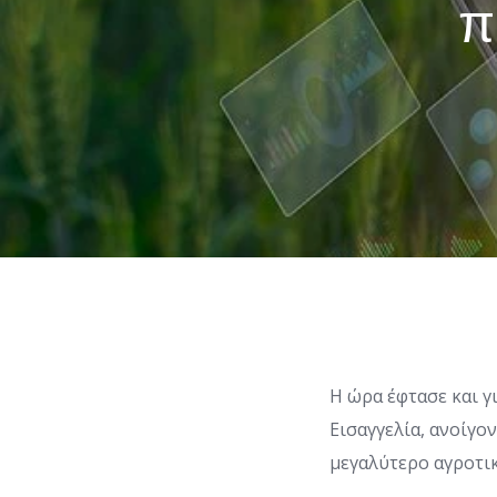
π
Η ώρα έφτασε και γ
Εισαγγελία, ανοίγο
μεγαλύτερο αγροτι