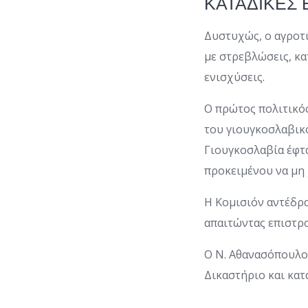
ΚΑΤΑΔΙΚΕΣ 
Δυστυχώς, ο αγροτ
με στρεβλώσεις, κα
ενισχύσεις.
Ο πρώτος πολιτικό
του γιουγκοσλαβικο
Γιουγκοσλαβία έφτα
προκειμένου να μη 
Η Κομισιόν αντέδρ
απαιτώντας επιστρ
Ο Ν. Αθανασόπουλο
Δικαστήριο και κατ