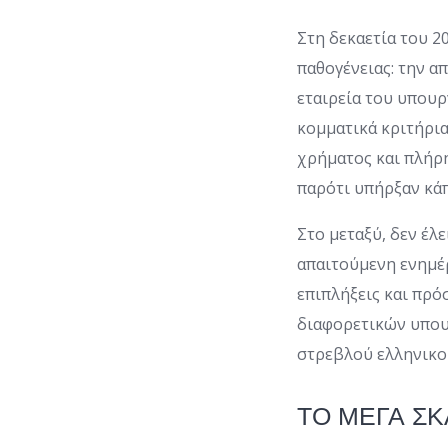
Στη δεκαετία του 2
παθογένειας: την α
εταιρεία του υπουρ
κομματικά κριτήρι
χρήματος και πλήρη
παρότι υπήρξαν κάπ
Στο μεταξύ, δεν έλ
απαιτούμενη ενημέ
επιπλήξεις και πρό
διαφορετικών υπου
στρεβλού ελληνικο
ΤΟ ΜΕΓΑ Σ