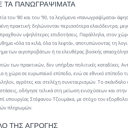
Ε ΤΑ ΠΑΝΩΓΡΑΨΙΜΑΤΑ
τία του ’80 και του ’90, τα λεγόμενα «πανωγραψίματα» άφη
ένη πρακτική: δηλώνονταν περισσότερα ελαιόδεντρα, μεγα
σπραχθούν υψηλότερες επιδοτήσεις. Παράλληλα, στον χώ
θημα «όλα τα κιλά, όλα τα λεφτά», αποτυπώνοντας τη λογι
ρημα των αιγοπροβάτων ή τα ελευθέρας βοσκής απασχόλησ
τών των πρακτικών, δεν υπήρξαν πολιτικές καταδίκες. Αν
ια η χώρα σε ευρωπαϊκό επίπεδο, ενώ σε εθνικό επίπεδο 
ηλοι, αγρότες και στελέχη συνεταιρισμών. Το σκάνδαλο α
στάσεις, οδήγησε τελικά στη μείωση ενισχύσεων και στην
πί υπουργίας Στέφανου Τζουμάκα, με στόχο τον εξορθολο
κών πληρωμών.
ΛΟ ΤΗΣ ΑΓΡΟΓΗΣ