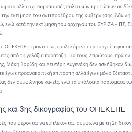
ιώματα αλλά όχι παραπομπές πολιτικών προσώπων σε δίκες
ά την εκτίμηση του αντιπροέδρου της κυβέρνησης, Άδωνη
ρώ, ενώ κατά την εκτίμηση του αρχηγού του ΣΥΡΙΖΑ – ΠΣ,
ώ.
του ΟΠΕΚΕΠΕ φέρονται ως εμπλεκόμενοι υπουργοί, υφυπου
υτές από τη γαλάζια παράταξη. Για τους 2 πρώτους, πρώη
ς, Μάκη Βορίδη και Λευτέρη Αυγενάκη δεν ασκήθηκαν διώ
τε έγινε προανακριτική επιτροπή αλλά έγινε μόνο Εξεταστ
ίας δεν συμφώνησε κανείς, ενώ τα υπόλοιπα πορίσματα τ
α.
2ης και 3ης δικογραφίας του ΟΠΕΚΕΠΕ
τές που φέρονται να εμπλέκονται, σύμφωνα με τη 2η δικογ
ίας, ζήτησαν οι ίδιοι την άρση της ασυλίας τους κι αναμέ