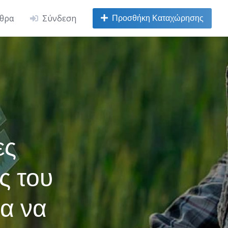
Προσθήκη Καταχώρησης
ρθρα
Σύνδεση
ες
ς του
ια να