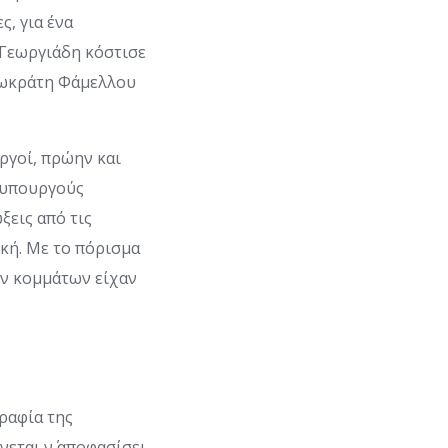
, για ένα
 Γεωργιάδη κόστισε
 Σωκράτη Φάμελλου
ργοί, πρώην και
ν υπουργούς
ξεις από τις
ική. Με το πόρισμα
ων κομμάτων είχαν
ραφία της
νεται ν΄ αποφασίσει