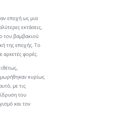
σαν εποχή ως μια
λύτερες εκτάσεις,
ρο του βαμβακιού
κή της εποχής. Το
ε αρκετές φορές.
τιθέτως,
τιμωρήθηκαν κυρίως
υτό, με τις
 ίδρυση του
γισμό και τον