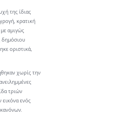
υχή της ίδιας
Αγρογή, κρατική
 με αμιγώς
η δημόσιου
ηκε οριστικά,
ήθηκαν χωρίς την
ανειλημμένες
ίδα τριών
 εικόνα ενός
 κανόνων.