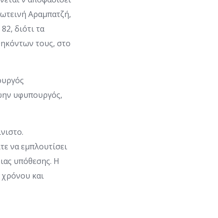
Φωτεινή Αραμπατζή,
2, διότι τα
θηκόντων τους, στο
ουργός
ρώην υφυπουργός,
νιστο.
ίτε να εμπλουτίσει
διας υπόθεσης. Η
ς χρόνου και