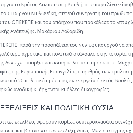
η για το Κράτος Δικαίου στη Βουλή, που παρά λίγο ν΄ αναβ
ς του Γιώργου Μυλωνάκη, στενού συνεργάτη του πρωθυπου
υ του ΟΠΕΚΕΠΕ και του απόηχου που προκάλεσε το «πτυχί
κής Ανάπτυξης, Μακάριου Λαζαρίδη.
ΠΕΚΕΠΕ, παρά την προσπάθεια του νυν υφυπουργού να απο
εγαλύτερο αγροτικό και πολιτικό σκάνδαλο στην ιστορία τ
ής δεν έχει υπάρξει καταδίκη πολιτικού προσώπου. Μέχρι
ραφίες της Ευρωπαϊκής Εισαγγελίας ο αριθμός των εμπλε
πάνω από 20 πολιτικά πρόσωπα, εν ενεργεία ή εκτός Βουλής
αρκώς ανοδική κι έρχονται κι άλλες δικογραφίες.
ΕΞΕΛΙΞΕΙΣ ΚΑΙ ΠΟΛΙΤΙΚΗ ΟΥΣΙΑ
στικές εξελίξεις αφορούν κυρίως δευτεροκλασάτα στελέχ
ίσεις και βρίσκονται σε εξέλιξη, δίκες. Μέχρι στιγμής έχ