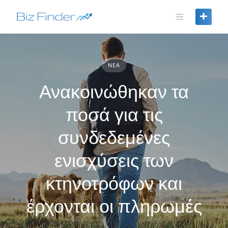
Skip
to
content
ΝΈΑ
Ανακοινώθηκαν τα
ποσά για τις
συνδεδεμένες
ενισχύσεις των
κτηνοτρόφων και
έρχονται οι πληρωμές