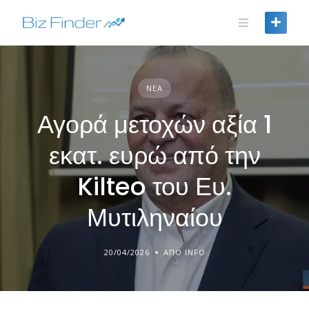
Skip
to
content
ΝΈΑ
Αγορά μετοχών αξία 1
εκατ. ευρώ από την
Kilteo του Ευ.
Μυτιληναίου
20/04/2026
ΑΠΌ INFO