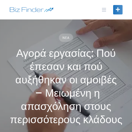
Skip
to
content
ΝΈΑ
Αγορά εργασίας: Πού
έπεσαν και πού
αυξήθηκαν οι αμοιβές
– Μειωμένη η
απασχόληση στους
περισσότερους κλάδους