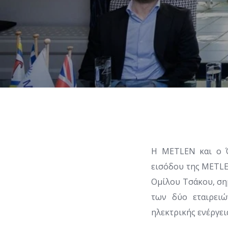
Η METLEN και ο Ό
εισόδου της METLEN
Ομίλου Τσάκου, ση
των δύο εταιρειώ
ηλεκτρικής ενέργει