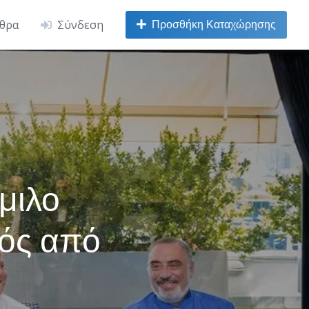
Προσθήκη Καταχώρησης
ρθρα
Σύνδεση
μιλο
νός από