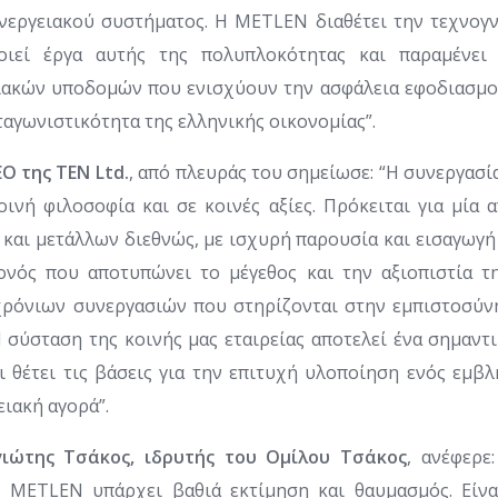
νεργειακού συστήματος. Η METLEN διαθέτει την τεχνογν
οιεί έργα αυτής της πολυπλοκότητας και παραμένε
ιακών υποδομών που ενισχύουν την ασφάλεια εφοδιασμού
ταγωνιστικότητα της ελληνικής οικονομίας”.
O της TEN Ltd.
, από πλευράς του σημείωσε: “Η συνεργασ
οινή φιλοσοφία και σε κοινές αξίες. Πρόκειται για μία 
ς και μετάλλων διεθνώς, με ισχυρή παρουσία και εισαγωγ
ονός που αποτυπώνει το μέγεθος και την αξιοπιστία τ
ρόνιων συνεργασιών που στηρίζονται στην εμπιστοσύνη
Η σύσταση της κοινής μας εταιρείας αποτελεί ένα σημαντ
ι θέτει τις βάσεις για την επιτυχή υλοποίηση ενός εμβλ
ειακή αγορά”.
ιώτης Τσάκος, ιδρυτής του Ομίλου Τσάκος
, ανέφερε
 METLEN υπάρχει βαθιά εκτίμηση και θαυμασμός. Είνα