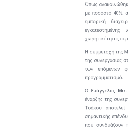
Όπως ανακοινώθηκε
με ποσοστό 40%, α
εμπορική διαχεί
εγκατεστημένης
χωρητικότητας περ
Η συμμετοχή της M
της συνεργασίας σ
των επόμενων φ
προγραμματισμό.
Ο
Ευάγγελος Μυτι
έναρξης της συνερ
Τσάκου αποτελεί
σημαντικής επένδυσ
που συνδυάζουν π