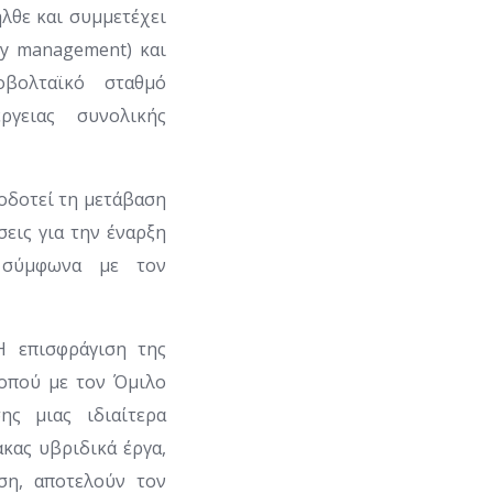
λθε και συμμετέχει
gy management) και
οβολταϊκό σταθμό
γειας συνολικής
οδοτεί τη μετάβαση
εις για την έναρξη
 σύμφωνα με τον
 επισφράγιση της
κοπού με τον Όμιλο
ς μιας ιδιαίτερα
ακας υβριδικά έργα,
ση, αποτελούν τον