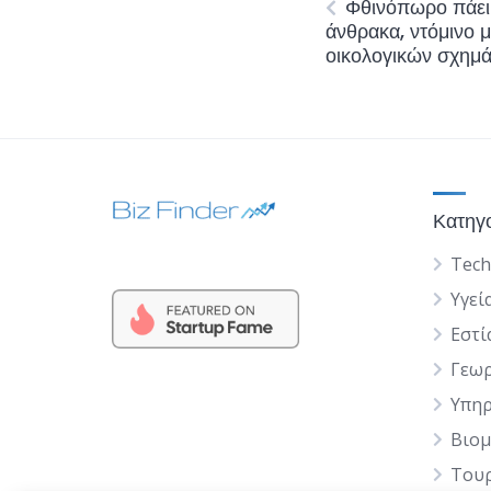
Φθινόπωρο πάει
άνθρακα, ντόμινο μ
οικολογικών σχημ
Κατηγ
Tech
Υγεί
Εστί
Γεωρ
Υπηρ
Βιομ
Του