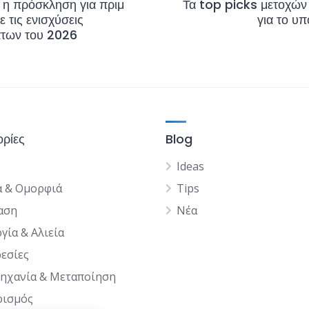
 η πρόσκληση για πριμ
Τα top picks μετοχώ
ε τις ενισχύσεις
για το υ
άτων του 2026
ορίες
Blog
Ideas
α & Ομορφιά
Tips
αση
Νέα
γία & Αλιεία
εσίες
ηχανία & Μεταποίηση
ρισμός