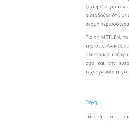
ξεχωρίζει για τον 
αισιόδοξος ότι, μ
ακόμη περισσότερα 
Για τη METLEN, το
της στις Ανανεώσι
ηλεκτρικής ενέργει
όσο και την ενερ
τεχνογνωσία της σ
Πηγή
METLEN
ΑΠΕ
ΌΜ