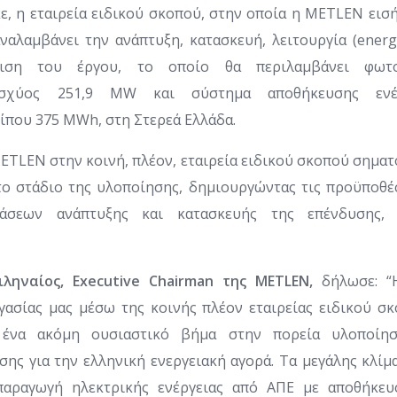
, η εταιρεία ειδικού σκοπού, στην οποία η METLEN εισή
ναλαμβάνει την ανάπτυξη, κατασκευή, λειτουργία (ener
ριση του έργου, το οποίο θα περιλαμβάνει φωτ
 ισχύος 251,9 MW και σύστημα αποθήκευσης ενέρ
ίπου 375 MWh, στη Στερεά Ελλάδα.
ETLEN στην κοινή, πλέον, εταιρεία ειδικού σκοπού σηματ
το στάδιο της υλοποίησης, δημιουργώντας τις προϋποθέσ
άσεων ανάπτυξης και κατασκευής της επένδυσης,
ληναίος, Executive Chairman της METLEN,
δήλωσε: “Η
γασίας μας μέσω της κοινής πλέον εταιρείας ειδικού σ
 ένα ακόμη ουσιαστικό βήμα στην πορεία υλοποίηση
ης για την ελληνική ενεργειακή αγορά. Τα μεγάλης κλίμ
αραγωγή ηλεκτρικής ενέργειας από ΑΠΕ με αποθήκευ